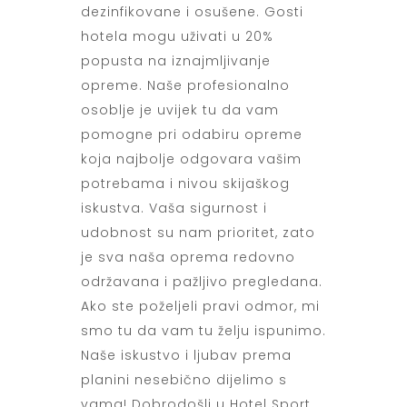
dezinfikovane i osušene. Gosti
hotela mogu uživati u 20%
popusta na iznajmljivanje
opreme. Naše profesionalno
osoblje je uvijek tu da vam
pomogne pri odabiru opreme
koja najbolje odgovara vašim
potrebama i nivou skijaškog
iskustva. Vaša sigurnost i
udobnost su nam prioritet, zato
je sva naša oprema redovno
održavana i pažljivo pregledana.
Ako ste poželjeli pravi odmor, mi
smo tu da vam tu želju ispunimo.
Naše iskustvo i ljubav prema
planini nesebično dijelimo s
vama! Dobrodošli u Hotel Sport