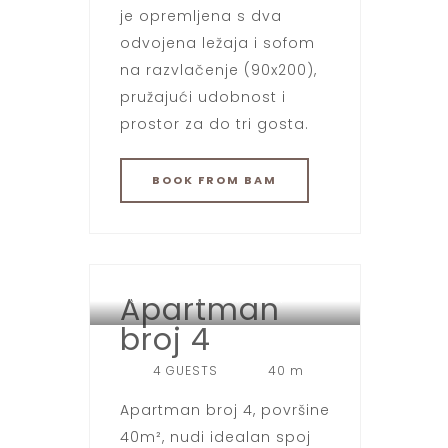
je opremljena s dva
odvojena ležaja i sofom
na razvlačenje (90x200),
pružajući udobnost i
prostor za do tri gosta.
BOOK
FROM BAM
Apartman
HOTEL SPORT JAHORINA
broj 4
4 GUESTS
40 m
Apartman broj 4, površine
40m², nudi idealan spoj