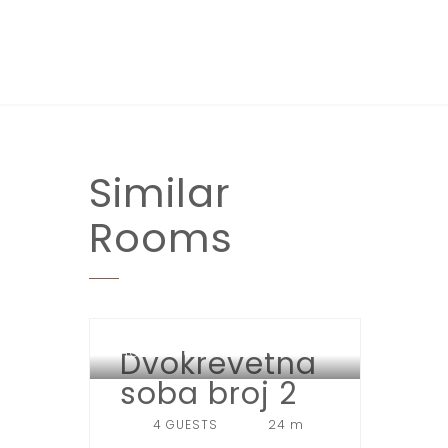
Similar
Rooms
Dvokrevetna
HOTEL SPORT JAHORINA
soba broj 2
4 GUESTS
24 m