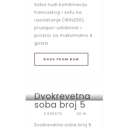
Soba nudi kombinaciju
francuskog i sofu na
razvlačenje (160x200),
pružajući udobnost i
prostor za maksimalno 4
gosta.
BOOK
FROM BAM
Dvokrevetna
HOTEL SPORT JAHORINA
soba broj 5
3 GUESTS
20 m
Dvokrevetna soba broj 5