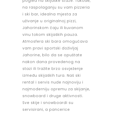
pogled na skijaške staze. Takođe,
na raspolaganju su vam pizzeria
i ski bar, idealna mjesta za
uživanje u originalnoj pizzi,
Jahorinskom čaju ili kuvanom
vinu tokom skijaških pauza.
Atmosfera ski bara omogućava
vam pravi sportski doživljaj
Jahorine, bilo da se opuštate
nakon dana provedenog na
stazi ili tražite brzo osvježenje
između skijaških tura. Naš ski
rental i servis nude najnoviju i
najmoderniju opremu za skijanje,
snowboard i druge aktivnosti.
Sve skije i snowboardi su
servisirani, a pancerice