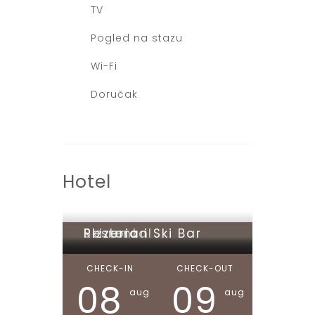
TV
Pogled na stazu
Wi-Fi
Doručak
Hotel
Ski rental
Restoran
Pizzeria i Ski Bar
CHECK-IN
CHECK-OUT
08
09
aug
aug