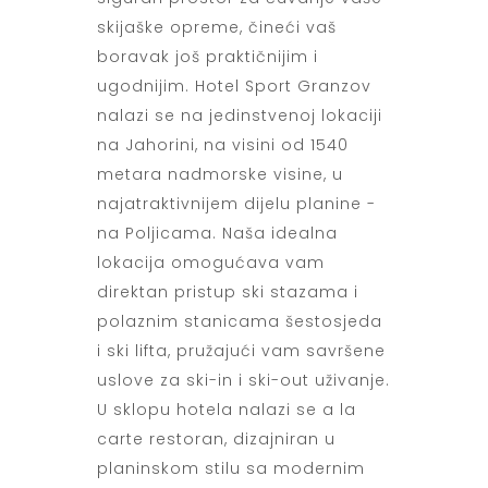
skijaške opreme, čineći vaš
boravak još praktičnijim i
ugodnijim. Hotel Sport Granzov
nalazi se na jedinstvenoj lokaciji
na Jahorini, na visini od 1540
metara nadmorske visine, u
najatraktivnijem dijelu planine -
na Poljicama. Naša idealna
lokacija omogućava vam
direktan pristup ski stazama i
polaznim stanicama šestosjeda
i ski lifta, pružajući vam savršene
uslove za ski-in i ski-out uživanje.
U sklopu hotela nalazi se a la
carte restoran, dizajniran u
planinskom stilu sa modernim