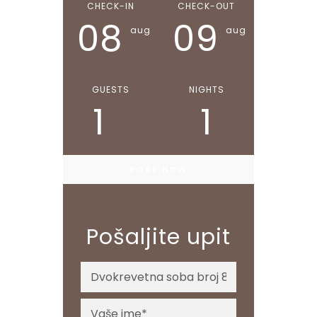
CHECK-IN
CHECK-OUT
08
09
aug
aug
GUESTS
NIGHTS
1
1
Pošaljite upit