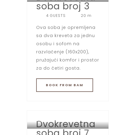
soba broj 3
4 GUESTS
20 m
Ova soba je opremljena
sa dva kreveta za jednu
osobu i sofom na
razvlačenje (160x200),
pružajući komfor i prostor
za do četiri gosta.
BOOK
FROM BAM
Dvokrevetna
HOTEL SPORT JAHORINA
soba broj 7