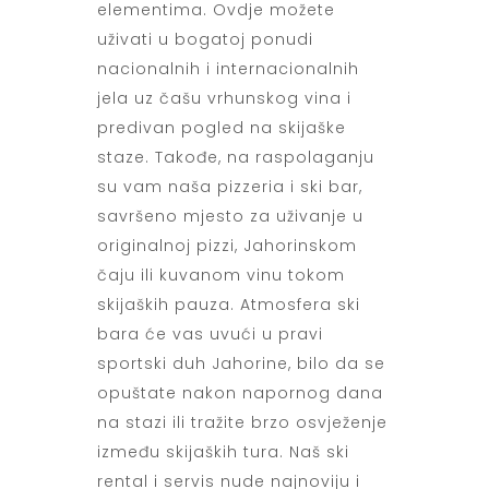
elementima. Ovdje možete
uživati u bogatoj ponudi
nacionalnih i internacionalnih
jela uz čašu vrhunskog vina i
predivan pogled na skijaške
staze. Takođe, na raspolaganju
su vam naša pizzeria i ski bar,
savršeno mjesto za uživanje u
originalnoj pizzi, Jahorinskom
čaju ili kuvanom vinu tokom
skijaških pauza. Atmosfera ski
bara će vas uvući u pravi
sportski duh Jahorine, bilo da se
opuštate nakon napornog dana
na stazi ili tražite brzo osvježenje
između skijaških tura. Naš ski
rental i servis nude najnoviju i