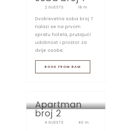
2 GUESTS
18 m
Dvokrevetna soba broj 7
nalazi se na prvom
spratu hotela, pružajući
udobnost i prostor za
dvije osobe.
BOOK
FROM BAM
Apartman
HOTEL SPORT JAHORINA
broj 2
4 GUESTS
40 m