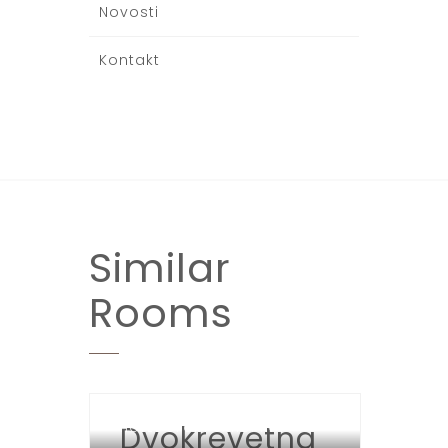
Novosti
Kontakt
Similar
Rooms
Dvokrevetna
HOTEL SPORT JAHORINA