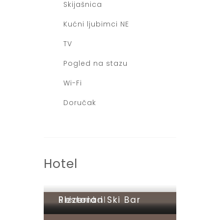
Skijašnica
Kućni ljubimci NE
TV
Pogled na stazu
Wi-Fi
Doručak
Hotel
Ski rental
Restoran
Pizzeria i Ski Bar