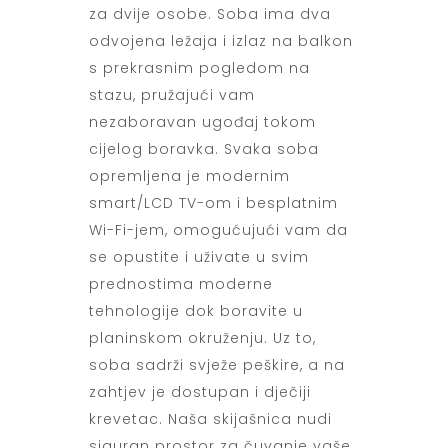
za dvije osobe. Soba ima dva
odvojena ležaja i izlaz na balkon
s prekrasnim pogledom na
stazu, pružajući vam
nezaboravan ugođaj tokom
cijelog boravka. Svaka soba
opremljena je modernim
smart/LCD TV-om i besplatnim
Wi-Fi-jem, omogućujući vam da
se opustite i uživate u svim
prednostima moderne
tehnologije dok boravite u
planinskom okruženju. Uz to,
soba sadrži svježe peškire, a na
zahtjev je dostupan i dječiji
krevetac. Naša skijašnica nudi
siguran prostor za čuvanje vaše