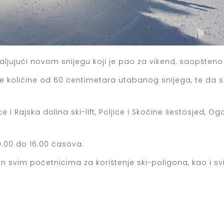
hvaljujući novom snijegu koji je pao za vikend, saopšteno
ne količine od 60 centimetara utabanog snijega, te da s
i Rajska dolina ski-lift, Poljice i Skočine šestosjed, Ogo
9.00 do 16.00 časova.
n svim početnicima za korištenje ski-poligona, kao i svi