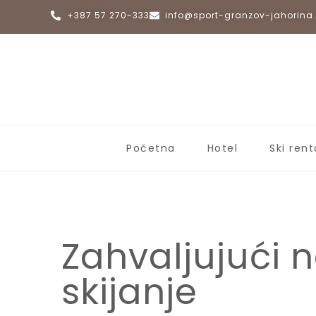
+387 57 270-333
info@sport-granzov-jahorin
Početna
Hotel
Ski rent
Zahvaljujući n
skijanje