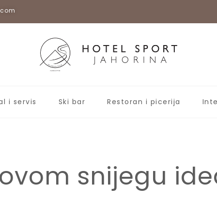
a.com
al i servis
Ski bar
Restoran i picerija
Int
ovom snijegu idea