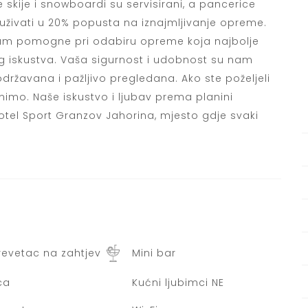
e skije i snowboardi su servisirani, a pancerice
uživati u 20% popusta na iznajmljivanje opreme.
 vam pomogne pri odabiru opreme koja najbolje
 iskustva. Vaša sigurnost i udobnost su nam
državana i pažljivo pregledana. Ako ste poželjeli
nimo. Naše iskustvo i ljubav prema planini
tel Sport Granzov Jahorina, mjesto gdje svaki
krevetac na zahtjev
Mini bar
ca
Kućni ljubimci NE