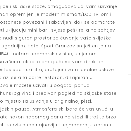
ice i skijaške staze, omogućavajući vam uživanje
rtman opremljen je modernim smart/LCD TV-om i
ostanete povezani i zabavljeni dok se odmarate
uključuju mini bar i svježe peškire, a na zahtjev
ca nudi siguran prostor za čuvanje vaše skijaške
i ugodnijim. Hotel Sport Granzov smješten je na
 od 1540 metara nadmorske visine, u njenom
ša savršena lokacija omogućava vam direktan
tosjeda i ski lifta, pružajući vam idealne uslove
alazi se a la carte restoran, dizajniran u
Ovdje možete uživati u bogatoj ponudi
vrhunskog vina i predivan pogled na skijaške staze.
no mjesto za uživanje u originalnoj pizzi,
jaških pauza. Atmosfera ski bara će vas uvući u
tate nakon napornog dana na stazi ili tražite brzo
tal i servis nude najnoviju i najmoderniju opremu