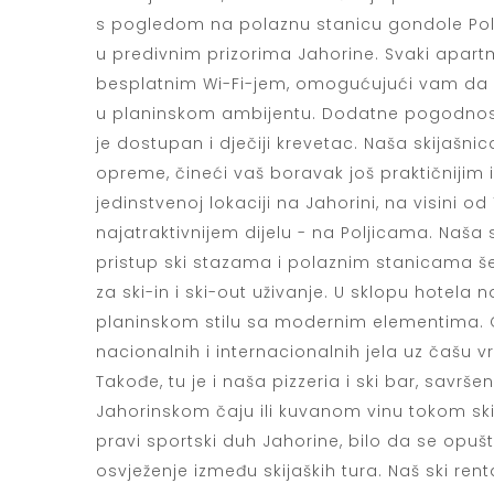
s pogledom na polaznu stanicu gondole Polj
u predivnim prizorima Jahorine. Svaki apa
besplatnim Wi-Fi-jem, omogućujući vam da 
u planinskom ambijentu. Dodatne pogodnosti 
je dostupan i dječiji krevetac. Naša skijašni
opreme, čineći vaš boravak još praktičnijim 
jedinstvenoj lokaciji na Jahorini, na visini
najatraktivnijem dijelu - na Poljicama. Na
pristup ski stazama i polaznim stanicama šes
za ski-in i ski-out uživanje. U sklopu hotela n
planinskom stilu sa modernim elementima. 
nacionalnih i internacionalnih jela uz čašu 
Takođe, tu je i naša pizzeria i ski bar, savrše
Jahorinskom čaju ili kuvanom vinu tokom ski
pravi sportski duh Jahorine, bilo da se opuš
osvježenje između skijaških tura. Naš ski ren