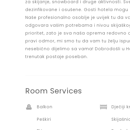
za skijanje, snowboard i druge aktivnosti. Sv
dezinfikovane i osušene. Gosti hotela mogu 
Naše profesionalno osoblje je uvijek tu da
odgovara vašim potrebama i nivou skijaškog
prioritet, zato je sva naša oprema redovno o
pravi odmor, mi smo tu da vam tu želju ispu
nesebično dijelimo sa vama! Dobrodošli u Ho
trenutak postaje poseban.
Room
Services
Balkon
Dječiji 
Peškiri
Skijašni