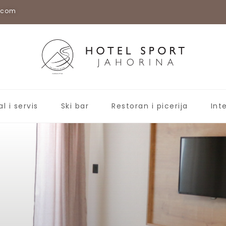
a.com
al i servis
Ski bar
Restoran i picerija
Int