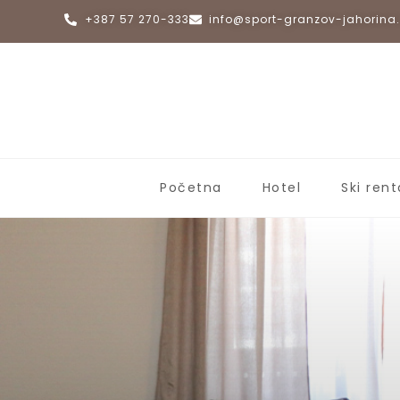
+387 57 270-333
info@sport-granzov-jahorin
Početna
Hotel
Ski rent