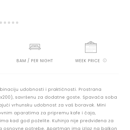
BAM / PER NIGHT
WEEK PRICE
naciju udobnosti i praktičnosti. Prostrana
60x200), savršenu za dodatne goste. Spavaća soba
ajući vrhunsku udobnost za vaš boravak. Mini
novnim aparatima za pripremu kafe i čaja,
ma kad god poželite. Kuhinja nije predviđena za
 za osnovne potrebe. Apartman ima izlaz na balkon