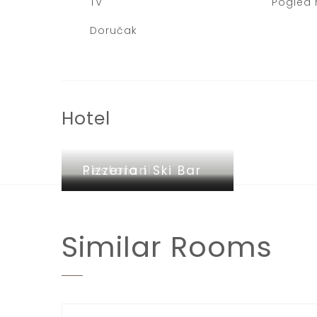
TV
Pogled 
Doručak
Hotel
Ski rental
Restoran
Pizzeria i Ski Bar
Similar
Rooms