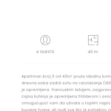
4 GUESTS
40 m
Apartman broj 3 od 40m² pruža idealnu kombi
dnevna soba sadrži sofu na razvlačenje (1
je opremljena francuskim ležajem, osigurav
čajna kuhinja je opremljena frižiderom i os
omogućujući vam da uživate u toplim napici
kuvanje hrane, ali nudi sve što je potrebno